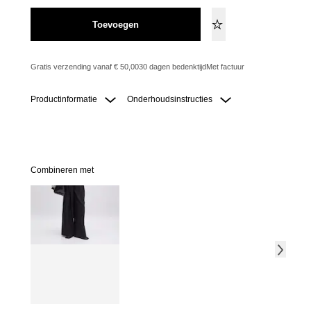
Toevoegen
Gratis verzending vanaf € 50,00
30 dagen bedenktijd
Met factuur
Productinformatie
Onderhoudsinstructies
Combineren met