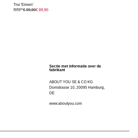
Trui 'Eireen'
RRP*
€ 99,90
€ 89,90
Sectie met informatie over de
fabrikant
ABOUT YOU SE & CO KG
Domstrasse 10, 20095 Hamburg,
DE
www.aboutyou.com