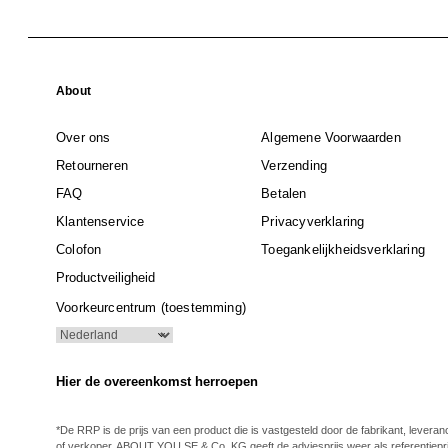
About
Over ons
Algemene Voorwaarden
Retourneren
Verzending
FAQ
Betalen
Klantenservice
Privacyverklaring
Colofon
Toegankelijkheidsverklaring
Productveiligheid
Voorkeurcentrum (toestemming)
Hier de overeenkomst herroepen
*De RRP is de prijs van een product die is vastgesteld door de fabrikant, leveran
of verkoper. ABOUT YOU SE & Co. KG geeft de adviesprijs weer als referentiepri