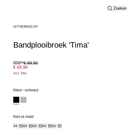
Zoeken
UITVERKOCHT
Bandplooibroek 'Tima'
RRP*
€ 89,90
€ 69,90
incl. btw
Kleur –
schwarz
Kies je maat
34
36
38
40
42