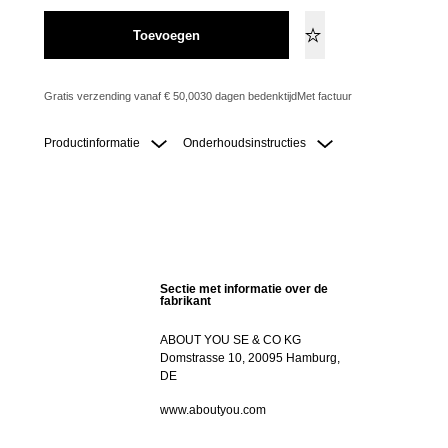
Toevoegen
Gratis verzending vanaf € 50,00
30 dagen bedenktijd
Met factuur
Productinformatie
Onderhoudsinstructies
Sectie met informatie over de
fabrikant
ABOUT YOU SE & CO KG
Domstrasse 10, 20095 Hamburg,
DE
www.aboutyou.com