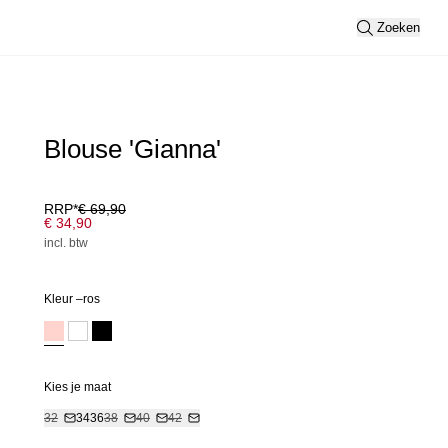
Zoeken
Blouse 'Gianna'
RRP*
€ 69,90
€ 34,90
incl. btw
Kleur –
ros
Kies je maat
32
34
36
38
40
42