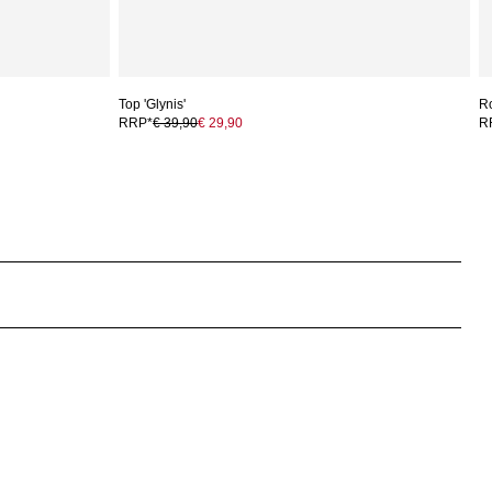
Top 'Glynis'
Ro
RRP*
€ 39,90
€ 29,90
R