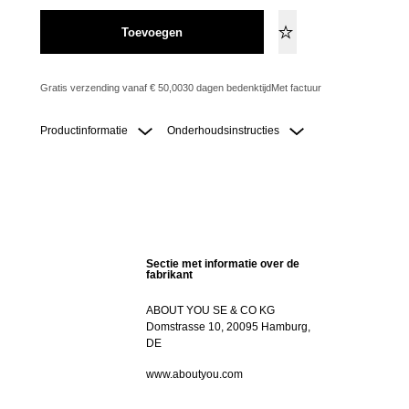
Toevoegen
Gratis verzending vanaf € 50,00
30 dagen bedenktijd
Met factuur
Productinformatie
Onderhoudsinstructies
Sectie met informatie over de
fabrikant
ABOUT YOU SE & CO KG
Domstrasse 10, 20095 Hamburg,
DE
www.aboutyou.com