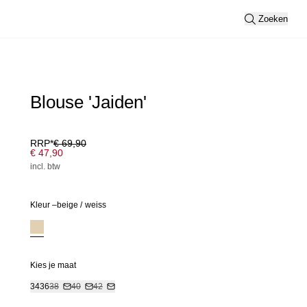
Zoeken
Blouse 'Jaiden'
RRP*
€ 69,90
€ 47,90
incl. btw
Kleur –
beige
/
weiss
Kies je maat
34
36
38
40
42