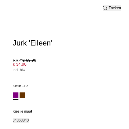
Zoeken
Jurk 'Eileen'
RRP*
€ 69,90
€ 34,90
incl. btw
Kleur –
lila
Kies je maat
34
36
38
40