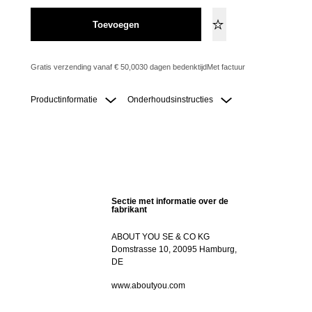
Toevoegen
Gratis verzending vanaf € 50,00
30 dagen bedenktijd
Met factuur
Productinformatie
Onderhoudsinstructies
Sectie met informatie over de
fabrikant
ABOUT YOU SE & CO KG
Domstrasse 10, 20095 Hamburg,
DE
www.aboutyou.com