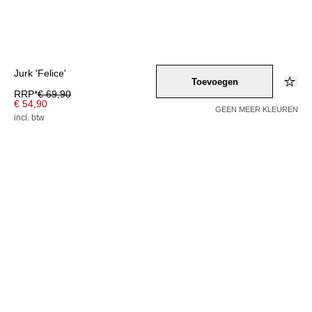
Jurk 'Felice'
Toevoegen
RRP*
€ 69,90
€ 54,90
GEEN MEER KLEUREN
incl. btw
Kleur –
blau