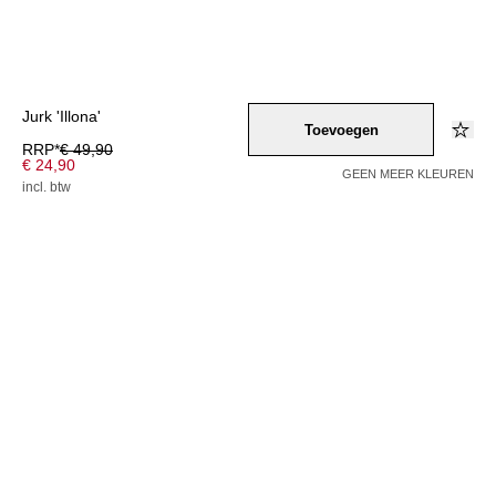
Jurk 'Illona'
Toevoegen
RRP*
€ 49,90
€ 24,90
GEEN MEER KLEUREN
incl. btw
Kleur –
schwarz