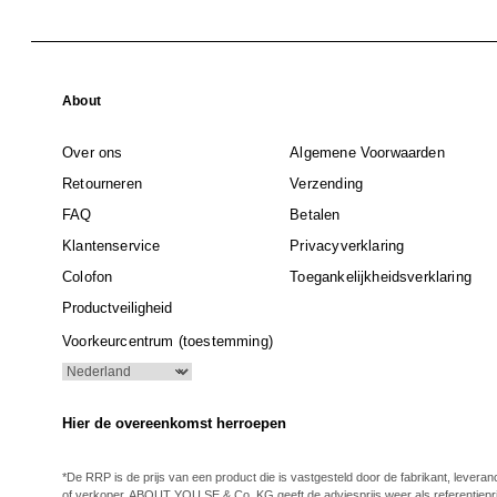
About
Over ons
Algemene Voorwaarden
Retourneren
Verzending
FAQ
Betalen
Klantenservice
Privacyverklaring
Colofon
Toegankelijkheidsverklaring
Productveiligheid
Voorkeurcentrum (toestemming)
Hier de overeenkomst herroepen
*De RRP is de prijs van een product die is vastgesteld door de fabrikant, leveran
of verkoper. ABOUT YOU SE & Co. KG geeft de adviesprijs weer als referentiepri