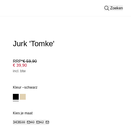
Zoeken
Jurk 'Tomke'
RRP*
€ 59,90
€ 39,90
incl. btw
Kleur –
schwarz
Kies je maat
34
36
38
40
42