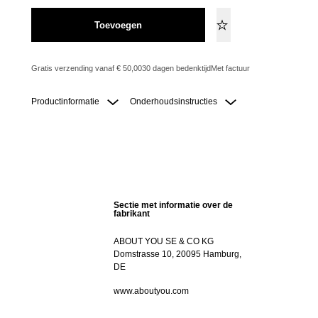
Toevoegen
Gratis verzending vanaf € 50,00
30 dagen bedenktijd
Met factuur
Productinformatie
Onderhoudsinstructies
Sectie met informatie over de
fabrikant
ABOUT YOU SE & CO KG
Domstrasse 10, 20095 Hamburg,
DE
www.aboutyou.com