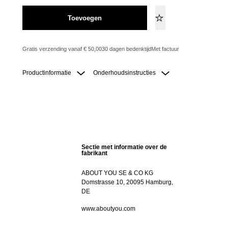
Toevoegen
Gratis verzending vanaf € 50,00
30 dagen bedenktijd
Met factuur
Productinformatie
Onderhoudsinstructies
Sectie met informatie over de
fabrikant
ABOUT YOU SE & CO KG
Domstrasse 10, 20095 Hamburg,
DE
www.aboutyou.com