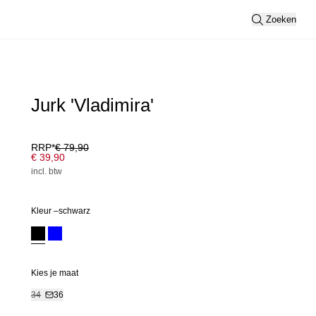
Zoeken
Jurk 'Vladimira'
RRP*
€ 79,90
€ 39,90
incl. btw
Kleur –
schwarz
Kies je maat
34
36