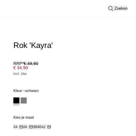
Zoeken
Rok 'Kayra'
RRP*
€ 49,90
€ 34,90
incl. btw
Kleur –
schwarz
Kies je maat
34
36
38
40
42