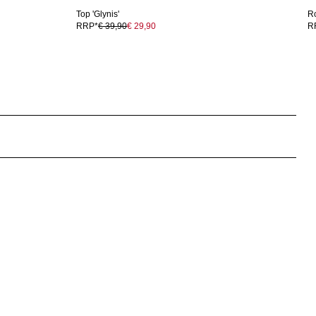
Top 'Glynis'
Ro
RRP*
€ 39,90
€ 29,90
R