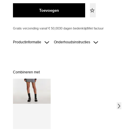
Toevoegen
Gratis verzending vanaf € 50,00
30 dagen bedenktijd
Met factuur
Productinformatie
Onderhoudsinstructies
Combineren met