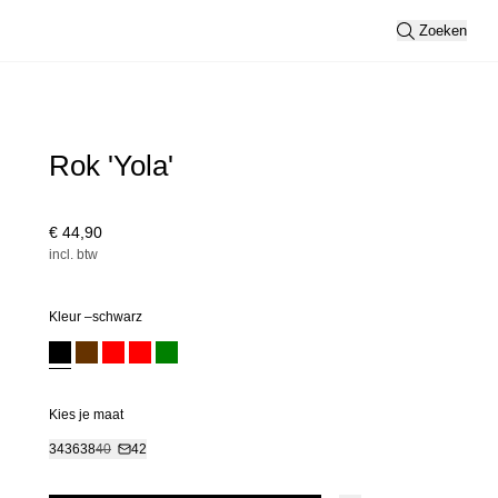
Zoeken
Rok 'Yola'
€ 44,90
incl. btw
Kleur –
schwarz
Kies je maat
34
36
38
40
42