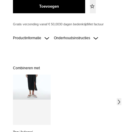
Toevoegen
Gratis verzending vanaf € 50,00
30 dagen bedenktijd
Met factuur
Productinformatie
Onderhoudsinstructies
Combineren met