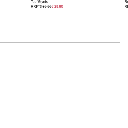
Top 'Glynis'
Ro
RRP*
€ 39,90
€ 29,90
R