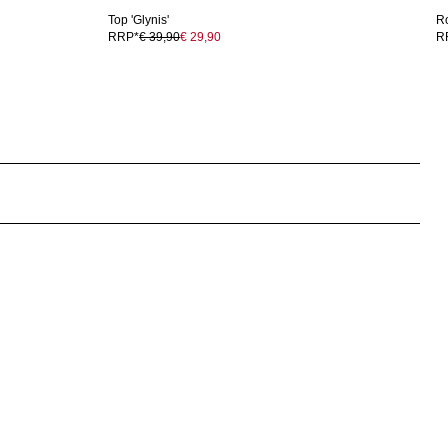
Top 'Glynis'
Ro
RRP*
€ 39,90
€ 29,90
R