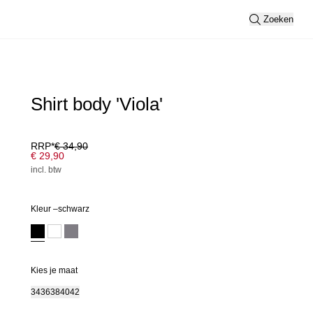
Zoeken
Shirt body 'Viola'
RRP*
€ 34,90
€ 29,90
incl. btw
Kleur –
schwarz
Kies je maat
34
36
38
40
42