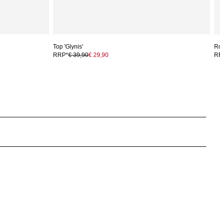
Top 'Glynis'
Ro
RRP*
€ 39,90
€ 29,90
R