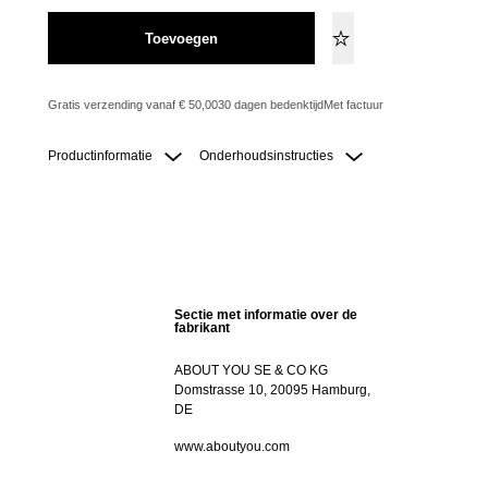
Toevoegen
Gratis verzending vanaf € 50,00
30 dagen bedenktijd
Met factuur
Productinformatie
Onderhoudsinstructies
Sectie met informatie over de
fabrikant
ABOUT YOU SE & CO KG
Domstrasse 10, 20095 Hamburg,
DE
www.aboutyou.com