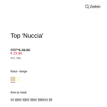
Zoeken
Top 'Nuccia'
RRP*
€ 39,90
€ 23,90
incl. btw
Kleur –
beige
Kies je maat
34
36
38
40
42
44