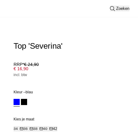
Zoeken
Top 'Severina'
RRP*
€ 24,90
€ 16,90
incl. btw
Kleur –
blau
Kies je maat
34
36
38
40
42