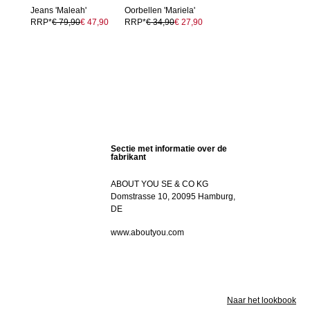
Jeans 'Maleah'
Oorbellen 'Mariela'
RRP*
€ 79,90
€ 47,90
RRP*
€ 34,90
€ 27,90
Sectie met informatie over de
fabrikant
ABOUT YOU SE & CO KG
Domstrasse 10, 20095 Hamburg,
DE
www.aboutyou.com
Naar het lookbook