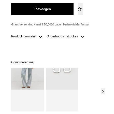
Toevoegen
Gratis verzending vanaf € 50,00
30 dagen bedenktijd
Met factuur
Productinformatie
Onderhoudsinstructies
Combineren met