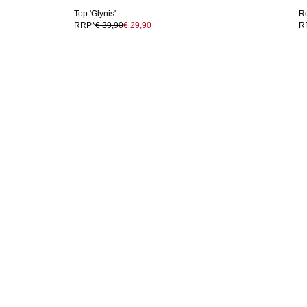
Top 'Glynis'
Ro
RRP*
€ 39,90
€ 29,90
R