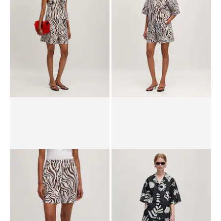
RRP*
€ 59,90
€ 49,90
RRP*
€ 49,90
€ 24,90
Top 'Emely'
Blouse 'Chris'
€ 39,90
RRP*
€ 59,90
€ 29,90