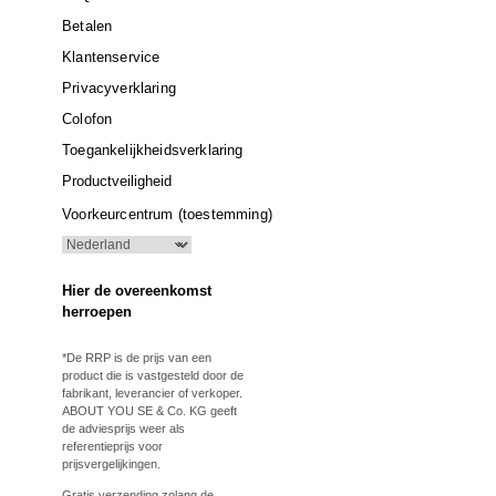
Betalen
Klantenservice
Privacyverklaring
Colofon
Toegankelijkheidsverklaring
Productveiligheid
Voorkeurcentrum (toestemming)
Hier de overeenkomst
herroepen
*De RRP is de prijs van een
product die is vastgesteld door de
fabrikant, leverancier of verkoper.
ABOUT YOU SE & Co. KG geeft
de adviesprijs weer als
referentieprijs voor
prijsvergelijkingen.
Gratis verzending zolang de