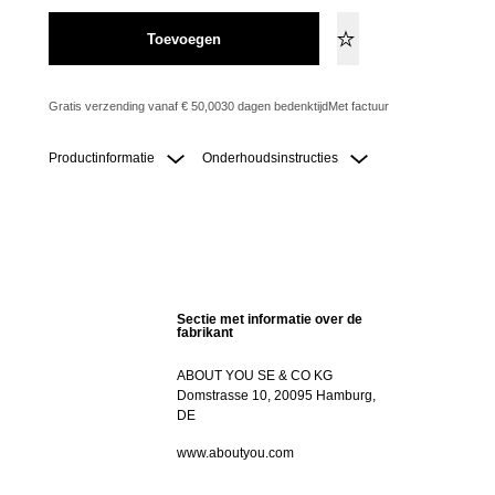
Toevoegen
Gratis verzending vanaf € 50,00
30 dagen bedenktijd
Met factuur
Productinformatie
Onderhoudsinstructies
Sectie met informatie over de
fabrikant
ABOUT YOU SE & CO KG
Domstrasse 10, 20095 Hamburg,
DE
www.aboutyou.com