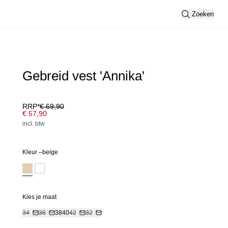
Zoeken
Gebreid vest 'Annika'
RRP*
€ 69,90
€ 57,90
incl. btw
Kleur –
beige
Kies je maat
34
36
38
40
42
32